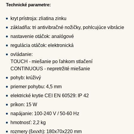
Technické parametre:
kryt prístroja: zliatina zinku
základňa: tri antivibračné nožičky, pohlcujúce vibrácie
nastavenie otáčok: analógové
regulácia otáčok: elektronická
ovládanie:
TOUCH - miešanie po ľahkom stlačení
CONTINUOUS - nepretržité miešanie
pohyb: krúživý
priemer pohybu: 4,5 mm
elektrické krytie CEI EN 60529: IP 42
príkon: 15 W
napájanie: 100-240 V / 50-60 Hz
hmotnosť: 2,2 kg
rozmery (šxvxh): 180x70x220 mm