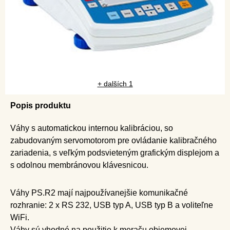
+ dalších 1
Popis produktu
Váhy s automatickou internou kalibráciou, so
zabudovaným servomotorom pre ovládanie kalibračného
zariadenia, s veľkým podsvieteným grafickým displejom a
s odolnou membránovou klávesnicou.
Váhy PS.R2 mají najpoužívanejšie komunikačné
rozhranie: 2 x RS 232, USB typ A, USB typ B a voliteľne
WiFi.
Váhy sú vhodné na použitie k meraču objemovej