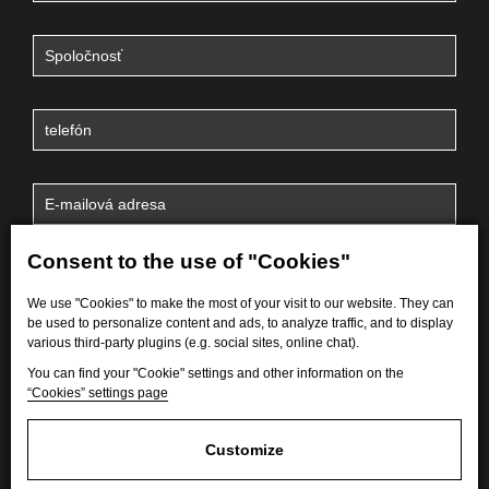
Consent to the use of "Cookies"
We use "Cookies" to make the most of your visit to our website. They can
be used to personalize content and ads, to analyze traffic, and to display
various third-party plugins (e.g. social sites, online chat).
You can find your "Cookie" settings and other information on the
“Cookies” settings page
Odoslaním formulára súhlasím so spracovaním
osobných
údajov
.
Customize