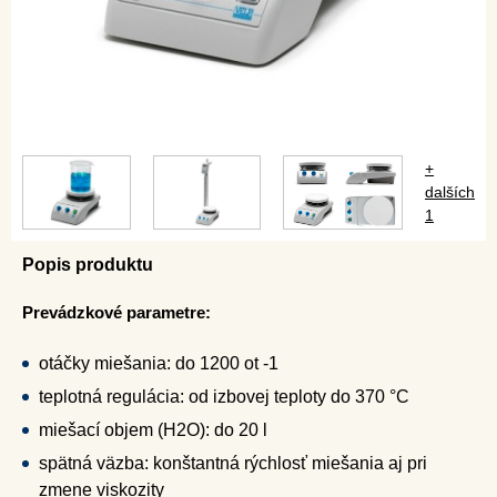
+
dalších
1
Popis produktu
Prevádzkové parametre:
otáčky miešania: do 1200 ot -1
teplotná regulácia: od izbovej teploty do 370 °C
miešací objem (H2O): do 20 l
spätná väzba: konštantná rýchlosť miešania aj pri
zmene viskozity