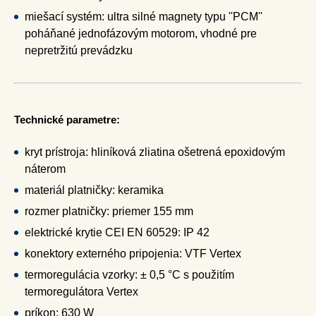
miešací systém: ultra silné magnety typu ''PCM''
poháňané jednofázovým motorom, vhodné pre
nepretržitú prevádzku
Technické parametre:
kryt prístroja: hliníková zliatina ošetrená epoxidovým
náterom
materiál platničky: keramika
rozmer platničky: priemer 155 mm
elektrické krytie CEI EN 60529: IP 42
konektory externého pripojenia: VTF Vertex
termoregulácia vzorky: ± 0,5 °C s použitím
termoregulátora Vertex
príkon: 630 W