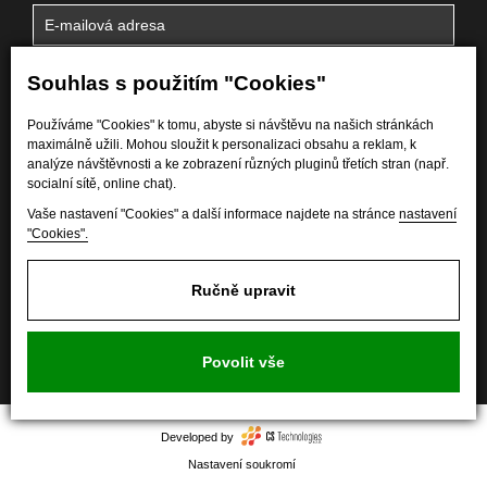
Souhlas s použitím "Cookies"
Používáme "Cookies" k tomu, abyste si návštěvu na našich stránkách
maximálně užili. Mohou sloužit k personalizaci obsahu a reklam, k
analýze návštěvnosti a ke zobrazení různých pluginů třetích stran (např.
socialní sítě, online chat).
Vaše nastavení "Cookies" a další informace najdete na stránce
nastavení
"Cookies".
Odesláním formuláře souhlasím se zpracováním
osobních
údajů.
Ručně upravit
Povolit vše
Developed by
Nastavení soukromí